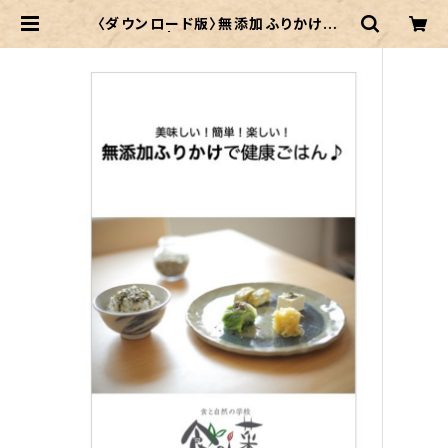
〈ダウンロード版〉無添加ふりかけレシ
ピ集 | 食`ai菜(くらあいな)