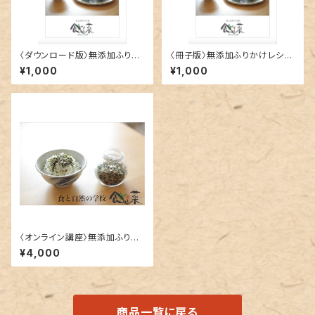
〈ダウンロード版〉無添加ふりか
〈冊子版〉無添加ふりかけレシピ
けレシピ集
集
¥1,000
¥1,000
〈オンライン講座〉無添加ふりか
け講座 2022.01.19 zoom開
¥4,000
催
商品一覧に戻る