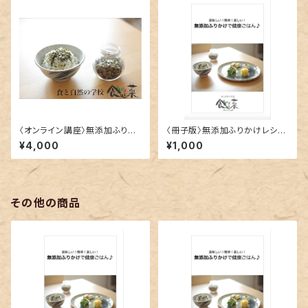
〈オンライン講座〉無添加ふりか
〈冊子版〉無添加ふりかけレシピ
け講座 2022.01.19 zoom開
集
¥4,000
¥1,000
催
その他の商品