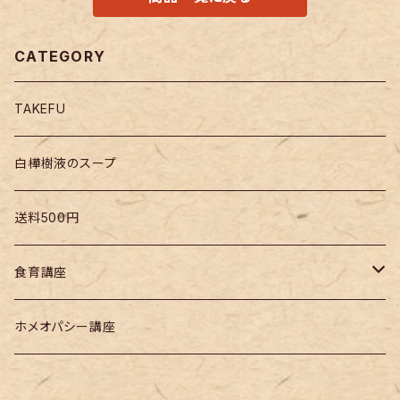
CATEGORY
TAKEFU
白樺樹液のスープ
送料500円
食育講座
無添加ふりかけ
ホメオパシー講座
無添加ふりかけ活用レシピ集